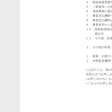
４． 検体検査業務
５． ご家族等への
６． 保険事務の委
７． 審査支払機関
８． 審査支払機関
９． 事業者等か
１０．医師賠償責
届出等
１１．その他、患
３． その他の利用
１． 医療・介護
２． 外部監査機関
○上記のうち、他
当窓口までお申し
○お申し出がない
○これらのお申し