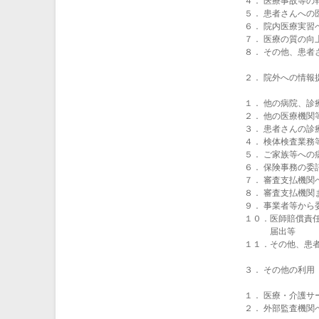
４． 医療事故等の
５． 患者さんへの
６． 院内医療実習
７． 医療の質の向
８． その他、患者
２． 院外への情報
１． 他の病院、診
２． 他の医療機関
３． 患者さんの
４． 検体検査業務
５． ご家族等への
６． 保険事務の委
７． 審査支払機関
８． 審査支払機関
９． 事業者等か
１０．医師賠償責
届出等
１１．その他、患
３． その他の利用
１． 医療・介護
２． 外部監査機関