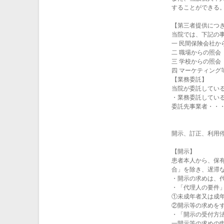
することができる
【第三者提供につ
当院では、下記の
一 民間保険会社か
二 職場からの照会
三 学校からの照会
四 マーケティング
【業務委託】
当院が委託してい
・業務委託してい
委託先事業者・・
開示、訂正、利用
【開示】
患者本人から、保
合」を除き、遅滞
・開示の求めは、
・「代理人の要件
①未成年者又は成
②開示等の求めを
・「開示の受付方
一開示等の求めの