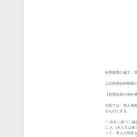
利用範囲の確立・
上記利用目的制限
【利用目的の例外
当院では、個人情
るものとする。
一 法令に基づく場
二 人（本人又は
って、本人の同意