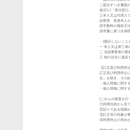
二提出すべき書面
様式3-2「受付窓
三本人又は代理人
診察券、患者本人か
四手数料の徴収方
請求書に基づき病
・[開示しないこと
一 本人又は第三
二 当該事業者の
三 他の法令に違反
【訂正及び利用停
訂正及び利用停止
合」を除き、その
・個人情報に関する
・個人情報に関する
[これらの措置を行
①利用目的から見
②誤りである指摘
③訂正等の対象が
④利用停止の求め