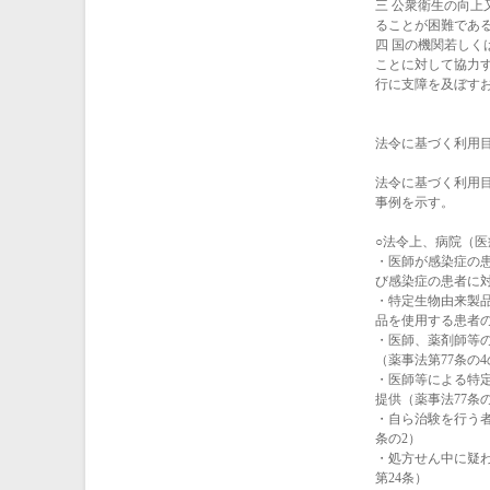
三 公衆衛生の向
ることが困難であ
四 国の機関若し
ことに対して協力
行に支障を及ぼす
法令に基づく利用
法令に基づく利用
事例を示す。
○法令上、病院（
・医師が感染症の
び感染症の患者に対
・特定生物由来製
品を使用する患者の
・医師、薬剤師等
（薬事法第77条の4
・医師等による特
提供（薬事法77条の
・自ら治験を行う
条の2）
・処方せん中に疑
第24条）