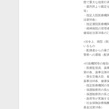
態で重大な他害行
・裁判所より鑑定
等）
・指定入院医療機
法第99条）
・指定通院医療機関
・精神病院の管理
健福祉法第38条の2
○法令上、病院（
いるもの
・配偶者からの暴
警察への通報（配
○行政機関等の報
・医療監視員、薬
第63条、薬事法第
・厚生労働大臣、都
薬事法69条、健康保
・指定医療機関の管
・保護観察所の長か
・保護観察所の長と
・政府等が実施す
・社会保険診療報
基金法第18条）