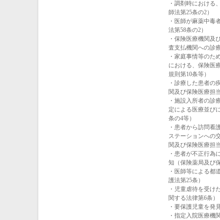
・調剤時における
師法第25条の2）
・医師が麻薬中毒
法第58条の2）
・保険医療機関及
査支払機関への診療
・家庭事情等のた
における、保険医
規則第10条等）
・診療した患者の
関及び保険医療担当
・施設入所者の診
定による医療並び
条の4等）
・患者から訪問看
ステーションへの
関及び保険医療担当
・患者が不正行為
知（保険薬局及び
・医師等による都
護法第25条）
・児童虐待を受け
関する法律第6条）
・要保護児童を発見
・指定入院医療機