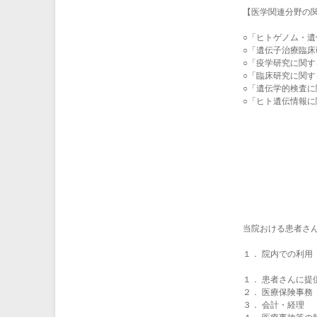
【医学関連分野の
○「ヒトゲノム・
○「遺伝子治療臨
○「疫学研究に関す
○「臨床研究に関す
○「遺伝学的検査
○「ヒト遺伝情報に
当院おける患者さ
１． 院内での利用
１． 患者さんに提
２． 医療保険事務
３． 会計・経理