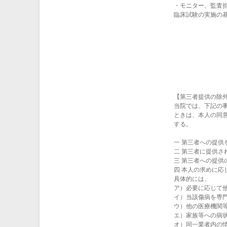
・モニター、監査
臨床試験の実施の基
【第三者提供の除
当院では、下記の
ときは、本人の同
する。
一 第三者への提供
二 第三者に提供さ
三 第三者への提供
四 本人の求めに
具体的には、
ア）必要に応じて
イ）当該傷病を専
ウ）他の医療機関
エ）家族等への病
オ）同一業者内の