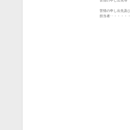
苦情の申し出先等
苦情の申し出先及
担当者･･・・・・