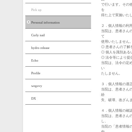
で行います。その
を
Pick up
得た上で実施いた
Personal information
２．個人情報の利
当院は、患者さん
Curly nail
て
使用いたしません
◎ 患者さんの了解
hydro release
◎ 個人を識別ある
◎ 法令等により提
Echo
当院は、法令の定
い
Profile
たしません。
３．個人情報の適
wegovy
当院は、患者さん
紛
DX
失、破壊、改ざん
４．個人情報の確
当院は、患者さん
し、
当院の「患者情報
由