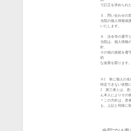
で訂正を求められ
５．問い合わせの
当院の個人情報保
いたします。
６．法令等の遵守
当院は、個人情報
針、
その他の規範を遵
的
な改善を図ります
※1 単に個人の
特定できない状態
2 第三者とは、
ん本人によりその
＊この方針は、患
も、上記と同様に
当院では患