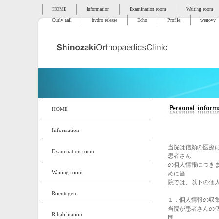
HOME
Information
Examination room
Waiting room
Curly nail
hydro release
Echo
Profile
wegovy
HOME
Information
当院は信頼の医療
Examination room
患者さん
の個人情報につき
Waiting room
めに当
院では、以下の個
Roentogen
１．個人情報の収
当院が患者さんの
Rihabilitation
囲