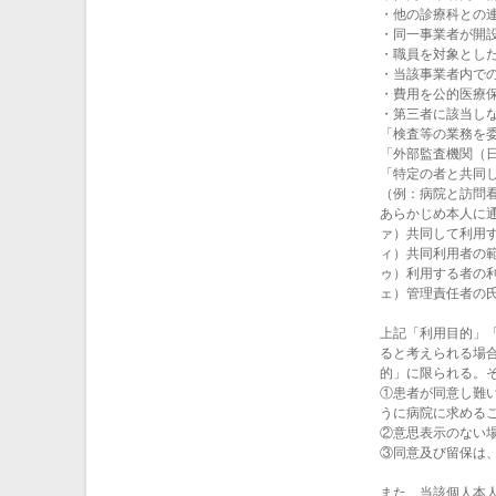
・他の診療科との
・同一事業者が開
・職員を対象とし
・当該事業者内で
・費用を公的医療
・第三者に該当し
「検査等の業務を
「外部監査機関（
「特定の者と共同
（例：病院と訪問
あらかじめ本人に
ァ）共同して利用
ィ）共同利用者の
ゥ）利用する者の
ェ）管理責任者の
上記「利用目的」
ると考えられる場
的」に限られる。
①患者が同意し難
うに病院に求める
②意思表示のない
③同意及び留保は
また、当該個人本